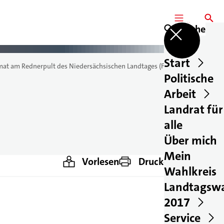
MENÜ
SUCHE
Suche
Start
mat am Rednerpult des Niedersächsischen Landtages (Foto: Martin
Politische
Arbeit
Landrat für
alle
Über mich
Mein
Vorlesen
Drucken
Teilen
Wahlkreis
Landtagsw
2017
Service