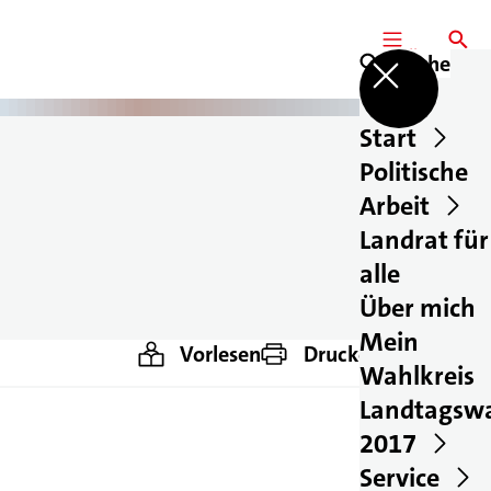
MENÜ
SUCHE
Suche
Start
Politische
Arbeit
Landrat für
alle
Über mich
Mein
Vorlesen
Drucken
Teilen
Wahlkreis
Landtagsw
2017
Service