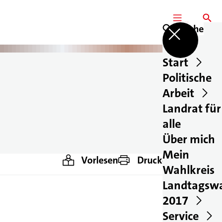
MENÜ
SUCHE
Suche
Start
Politische
Arbeit
Landrat für
alle
Über mich
Mein
Vorlesen
Drucken
Teilen
Wahlkreis
Landtagsw
2017
Service