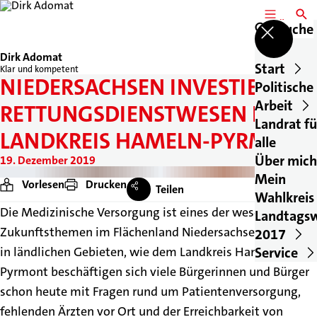
MENÜ
SUCH
Suche
Dirk Adomat
Start
Klar und kompetent
NIEDERSACHSEN INVESTIERT IN
Politische
Arbeit
RETTUNGSDIENSTWESEN IM
Landrat fü
LANDKREIS HAMELN-PYRMONT
alle
Über mich
19. Dezember 2019
Mein
Vorlesen
Drucken
Teilen
Wahlkreis
Die Medizinische Versorgung ist eines der wesentlichen
Landtags
Zukunftsthemen im Flächenland Niedersachsen. Gerade
2017
Service
in ländlichen Gebieten, wie dem Landkreis Hameln-
Pyrmont beschäftigen sich viele Bürgerinnen und Bürger
schon heute mit Fragen rund um Patientenversorgung,
fehlenden Ärzten vor Ort und der Erreichbarkeit von