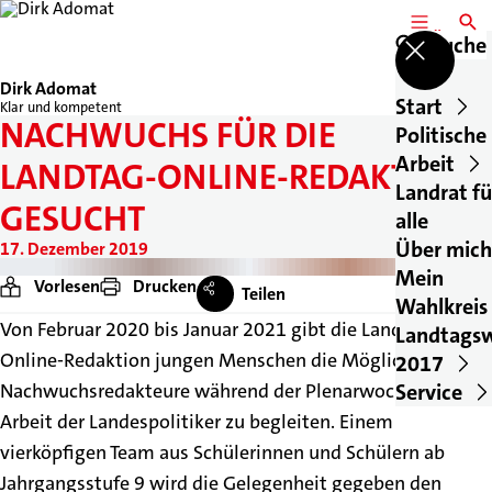
MENÜ
SUCH
Suche
Dirk Adomat
Start
Klar und kompetent
NACHWUCHS FÜR DIE
Politische
Arbeit
LANDTAG-ONLINE-REDAKTION
Landrat fü
GESUCHT
alle
Über mich
17. Dezember 2019
Mein
Vorlesen
Drucken
Teilen
Wahlkreis
Von Februar 2020 bis Januar 2021 gibt die Landtag-
Landtags
Online-Redaktion jungen Menschen die Möglichkeit, als
2017
Service
Nachwuchsredakteure während der Plenarwochen die
Arbeit der Landespolitiker zu begleiten. Einem
vierköpfigen Team aus Schülerinnen und Schülern ab
Jahrgangsstufe 9 wird die Gelegenheit gegeben den