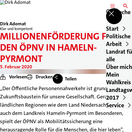
MENÜ
SUCH
Suche
Dirk Adomat
Start
Klar und kompetent
MILLIONENFÖRDERUNG FÜR
Politische
Arbeit
DEN ÖPNV IN HAMELN-
Landrat fü
PYRMONT
alle
Über mich
5. Februar 2020
Mein
Vorlesen
Drucken
Teilen
Wahlkreis
„Der Öffentliche Personennahverkehr ist grundlegender
Landtags
Zukunftsbaustein für unsere Gesellschaft. Gerade in
2017
Service
ländlichen Regionen wie dem Land Niedersachsen, aber
auch dem Landkreis Hameln-Pyrmont im Besonderen,
spielt der ÖPNV als Mobilitätssicherung eine
herausragende Rolle für die Menschen, die hier leben“,