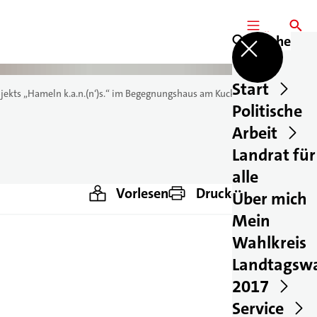
MENÜ
SUCHE
Suche
Start
ekts „Hameln k.a.n.(n‘)s.“ im Begegnungshaus am Kuckuck (Foto: Jan
Politische
Arbeit
Landrat für
alle
Vorlesen
Drucken
Über mich
Teilen
Mein
Wahlkreis
Landtagsw
2017
Service