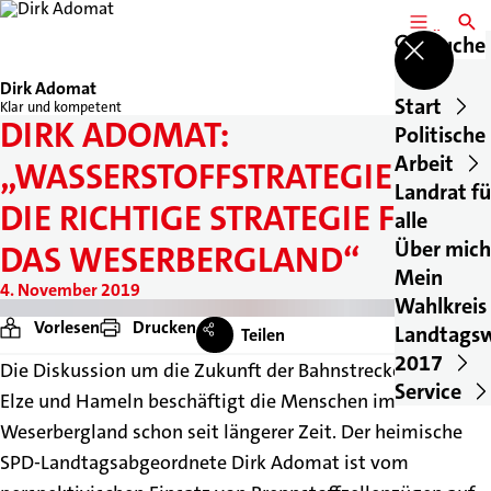
MENÜ
SUCH
Suche
Dirk Adomat
Start
Klar und kompetent
DIRK ADOMAT:
Politische
Arbeit
„WASSERSTOFFSTRATEGIE IST
Landrat fü
DIE RICHTIGE STRATEGIE FÜR
alle
Über mich
DAS WESERBERGLAND“
Mein
4. November 2019
Wahlkreis
Vorlesen
Drucken
Landtags
Teilen
2017
Die Diskussion um die Zukunft der Bahnstrecke zwischen
Service
Elze und Hameln beschäftigt die Menschen im
Weserbergland schon seit längerer Zeit. Der heimische
SPD-Landtagsabgeordnete Dirk Adomat ist vom