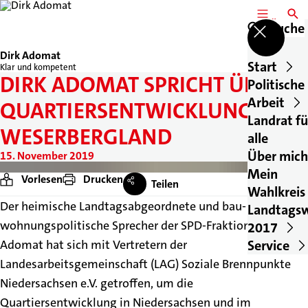
MENÜ
SUCH
Suche
Dirk Adomat
Start
Klar und kompetent
DIRK ADOMAT SPRICHT ÜBER
Politische
Arbeit
QUARTIERSENTWICKLUNG IM
Landrat fü
WESERBERGLAND
alle
Über mich
15. November 2019
Mein
Vorlesen
Drucken
Teilen
Wahlkreis
Der heimische Landtagsabgeordnete und bau- und
Landtags
wohnungspolitische Sprecher der SPD-Fraktion Dirk
2017
Service
Adomat hat sich mit Vertretern der
Landesarbeitsgemeinschaft (LAG) Soziale Brennpunkte
Niedersachsen e.V. getroffen, um die
Quartiersentwicklung in Niedersachsen und im