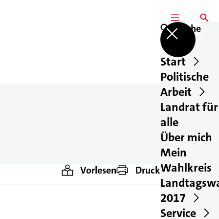
MENÜ
SUCHE
Suche
Start
Politische
Arbeit
Landrat für
alle
Über mich
Mein
Wahlkreis
Vorlesen
Drucken
Teilen
Landtagsw
2017
Service