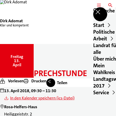
MENÜ
SUCH
Suche
Dirk Adomat
Start
Klar und kompetent
Politische
Arbeit
Landrat fü
alle
Freitag
,
Über mich
13.
April
Mein
BÜRGERSPRECHSTUNDE
Wahlkreis
Landtags
Vorlesen
Drucken
Teilen
2017
13. April 2018, 09:30 – 11:30
Service
In den Kalender speichern (ics-Datei)
Rosa-Helfers-Haus
Heiliggeiststr. 2