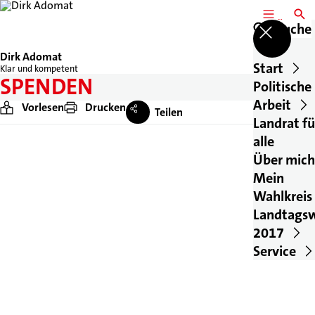
MENÜ
SUCH
Suche
Dirk Adomat
Start
Klar und kompetent
SPENDEN
Politische
Arbeit
Vorlesen
Drucken
Teilen
Landrat fü
alle
Über mich
Mein
Wahlkreis
Landtags
2017
Service