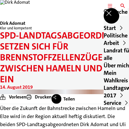
MENÜ
SUCH
Suche
Dirk Adomat
Start
Klar und kompetent
SPD-LANDTAGSABGEORDNETE
Politische
Arbeit
SETZEN SICH FÜR
Landrat fü
BRENNSTOFFZELLENZÜGE
alle
Über mich
ZWISCHEN HAMELN UND ELZE
Mein
EIN
Wahlkreis
14. August 2019
Landtags
2017
Vorlesen
Drucken
Teilen
Service
Über die Zukunft der Bahnstrecke zwischen Hameln und
Elze wird in der Region aktuell heftig diskutiert. Die
beiden SPD-Landtagsabgeordneten Dirk Adomat und Uli