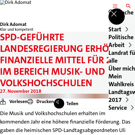
MENÜ
SUCH
Suche
Dirk Adomat
Start
Klar und kompetent
SPD-GEFÜHRTE
Politische
Arbeit
LANDESREGIERUNG ERHÖHT
Landrat fü
FINANZIELLE MITTEL FÜR 2019
alle
Über mich
IM BEREICH MUSIK- UND
Mein
VOLKSHOCHSCHULEN
Wahlkreis
27. November 2018
Landtags
2017
Vorlesen
Drucken
Teilen
Service
Die Musik und Volkshochschulen erhalten im
kommenden Jahr eine höhere finanzielle Förderung. Das
gaben die heimischen SPD-Landtagsabgeordneten Uli