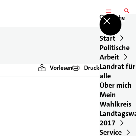
MENÜ
SUCHE
Suche
Start
Politische
Arbeit
Landrat für
Vorlesen
Drucken
Teilen
alle
Über mich
Mein
Wahlkreis
Landtagsw
2017
Service