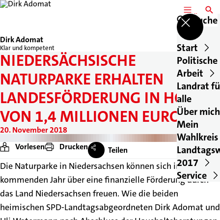
MENÜ
SUCH
Suche
Dirk Adomat
Start
Klar und kompetent
NIEDERSÄCHSISCHE
Politische
Arbeit
NATURPARKE ERHALTEN
Landrat fü
LANDESFÖRDERUNG IN HÖHE
alle
Über mich
VON 1,4 MILLIONEN EURO
Mein
20. November 2018
Wahlkreis
Vorlesen
Drucken
Landtags
Teilen
2017
Die Naturparke in Niedersachsen können sich im
Service
kommenden Jahr über eine finanzielle Förderung durch
das Land Niedersachsen freuen. Wie die beiden
heimischen SPD-Landtagsabgeordneten Dirk Adomat und