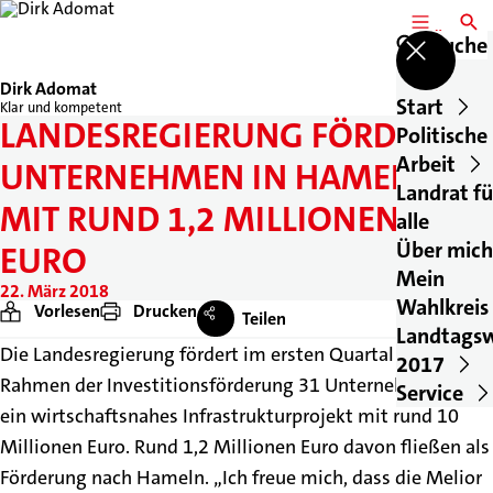
MENÜ
SUCH
Suche
Dirk Adomat
Start
Klar und kompetent
LANDESREGIERUNG FÖRDERT
Politische
Arbeit
UNTERNEHMEN IN HAMELN
Landrat fü
MIT RUND 1,2 MILLIONEN
alle
Über mich
EURO
Mein
22. März 2018
Wahlkreis
Vorlesen
Drucken
Teilen
Landtags
Die Landesregierung fördert im ersten Quartal 2018 im
2017
Rahmen der Investitionsförderung 31 Unternehmen und
Service
ein wirtschaftsnahes Infrastrukturprojekt mit rund 10
Millionen Euro. Rund 1,2 Millionen Euro davon fließen als
Förderung nach Hameln. „Ich freue mich, dass die Melior