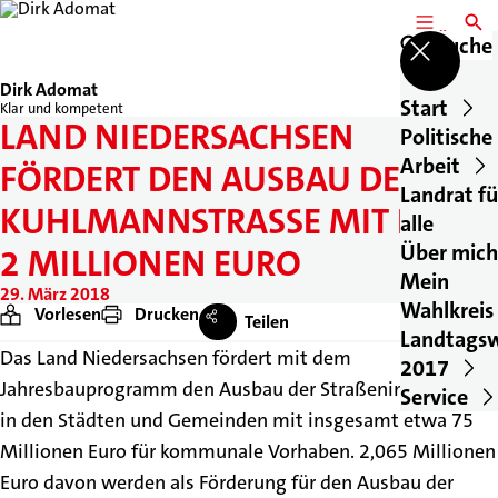
MENÜ
SUCH
Suche
Dirk Adomat
Start
Klar und kompetent
LAND NIEDERSACHSEN
Politische
Arbeit
FÖRDERT DEN AUSBAU DER
Landrat fü
KUHLMANNSTRASSE MIT RUND 2
alle
Über mich
MILLIONEN EURO
Mein
29. März 2018
Wahlkreis
Vorlesen
Drucken
Teilen
Landtags
Das Land Niedersachsen fördert mit dem
2017
Jahresbauprogramm den Ausbau der Straßeninfrastruktur
Service
in den Städten und Gemeinden mit insgesamt etwa 75
Millionen Euro für kommunale Vorhaben. 2,065 Millionen
Euro davon werden als Förderung für den Ausbau der