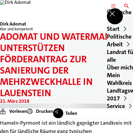
MENÜ
SUCH
Suche
Dirk Adomat
Start
Klar und kompetent
ADOMAT UND WATERMANN
Politische
Arbeit
UNTERSTÜTZEN
Landrat fü
FÖRDERANTRAG ZUR
alle
Über mich
SANIERUNG DER
Mein
MEHRZWECKHALLE IN
Wahlkreis
Landtags
LAUENSTEIN
2017
21. März 2018
Service
Vorlesen
Drucken
Teilen
Hameln-Pyrmont ist ein ländlich geprägter Landkreis mit
den für ländliche Räume ganz typischen