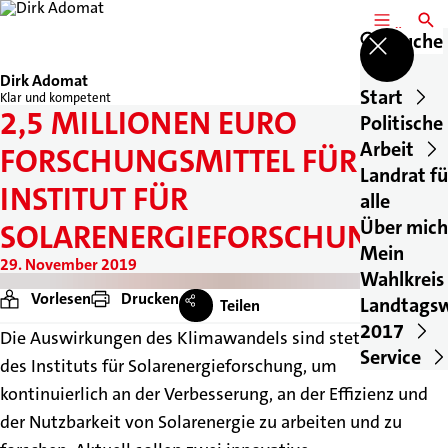
MENÜ
SUCH
Suche
Dirk Adomat
Start
Klar und kompetent
2,5 MILLIONEN EURO
Politische
Arbeit
FORSCHUNGSMITTEL FÜR DAS
Landrat fü
INSTITUT FÜR
alle
Über mich
SOLARENERGIEFORSCHUNG
Mein
29. November 2019
Wahlkreis
Vorlesen
Drucken
Landtags
Teilen
2017
Die Auswirkungen des Klimawandels sind stets Motor
Service
des Instituts für Solarenergieforschung, um
kontinuierlich an der Verbesserung, an der Effizienz und
der Nutzbarkeit von Solarenergie zu arbeiten und zu